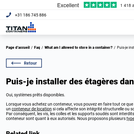
+31 186 745 886
Page d’accueil
/
Faq
/
What am I allowed to store in a container?
/
Puis-je i
Retour
Puis-je installer des étagères d
Oui, systèmes prêts disponibles.
Lorsque vous achetez un conteneur, vous pouvez en faire tout ce que 
un
conteneur de location
si cela affecte son intégrité structurelle ou s
Par conséquent, les vis, les colles et les supports soudés sont interdi
conteneur sont quant à eux autorisés. Nous proposons plusieurs
typ
Related link