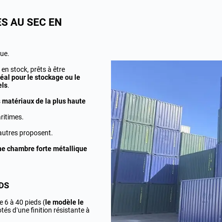
S AU SEC EN
ue.
en stock, prêts à être
éal pour le stockage ou le
els
.
s
matériaux de la plus haute
ritimes.
’autres proposent.
ne chambre forte métallique
DS
 6 à 40 pieds (
le modèle le
otés d’une finition résistante à