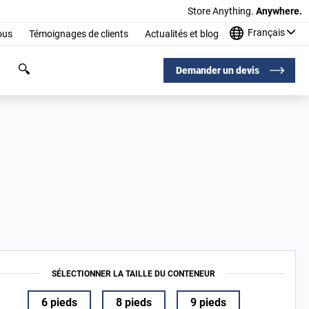
Store Anything.
Anywhere.
Français
ous
Témoignages de clients
Actualités et blog
Demander un devis
SÉLECTIONNER LA TAILLE DU CONTENEUR
6 pieds
8 pieds
9 pieds