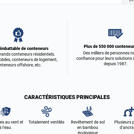
En
Plus de 550 000 conteneur
 imbattable de conteneurs
Des milliers de personnes n
grands conteneurs résidentiels.
confiance pour leurs solutions
biles, conteneurs de logement,
depuis 1987.
nteneurs offshore, etc.
CARACTÉRISTIQUES PRINCIPALES
es au vent et
Totalement ventilés
Revêtement de sol
Plusieurs 
à l’eau
en bambou
d’ancr
écologique