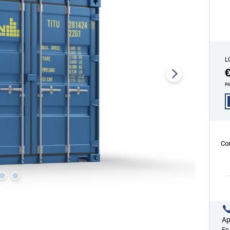
L
PA
Con
Ap