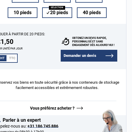
10 pieds
20 pieds
40 pieds
OUER À PARTIR DE 20 PIEDS:
OBTENEZ UN DEVIS RAPIDE,
€1,50
PERSONNALISÉ ET SANS
ENGAGEMENT DÈS AUJOURD’HUI !
R UNITÉ PAR JOUR
Demander un devis
HT
TTC
servez vos biens en toute sécurité grâce à nos conteneurs de stockage
facilement accessibles et extrêmement robustes.
Vous préférez acheter ?
Parler à un expert
pelez-nous au:
+31 186 745 886