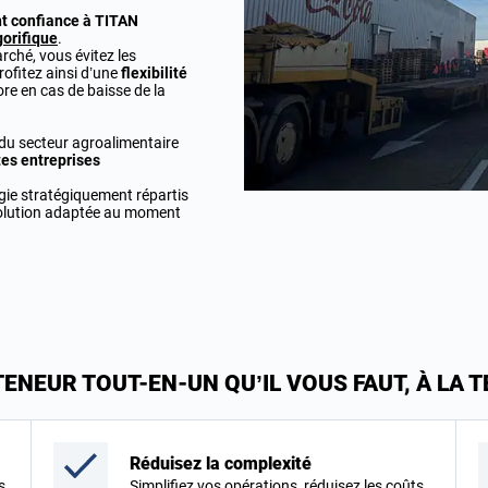
nt confiance à TITAN
gorifique
.
rché, vous évitez les
ofitez ainsi d’une
flexibilité
ore en cas de baisse de la
 du secteur agroalimentaire
tes entreprises
ogie stratégiquement répartis
solution adaptée au moment
ENEUR TOUT-EN-UN QU’IL VOUS FAUT, À LA
Réduisez la complexité
s
Simplifiez vos opérations, réduisez les coûts