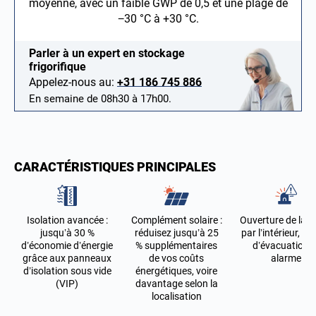
moyenne, avec un faible GWP de 0,5 et une plage de
−30 °C à +30 °C.
Parler à un expert en stockage
frigorifique
Appelez-nous au:
+31 186 745 886
En semaine de 08h30 à 17h00.
CARACTÉRISTIQUES PRINCIPALES
Isolation avancée :
Complément solaire :
Ouverture de la p
jusqu’à 30 %
réduisez jusqu’à 25
par l’intérieur, tr
d’économie d’énergie
% supplémentaires
d’évacuation e
grâce aux panneaux
de vos coûts
alarme
d’isolation sous vide
énergétiques, voire
(VIP)
davantage selon la
localisation