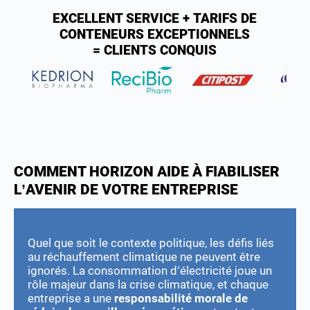
EXCELLENT SERVICE + TARIFS DE
CONTENEURS EXCEPTIONNELS
= CLIENTS CONQUIS
COMMENT HORIZON AIDE À FIABILISER
L’AVENIR DE VOTRE ENTREPRISE
Quel que soit le contexte politique, les défis liés
au réchauffement climatique ne peuvent être
ignorés. La consommation d’électricité joue un
rôle majeur dans la crise climatique, et chaque
entreprise a une
responsabilité morale de