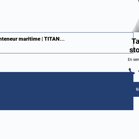
onteneur maritime | TITAN…
Ta
st
En sem
G