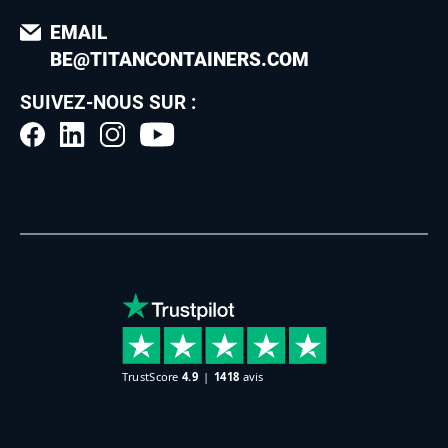
EMAIL
BE@TITANCONTAINERS.COM
SUIVEZ-NOUS SUR :