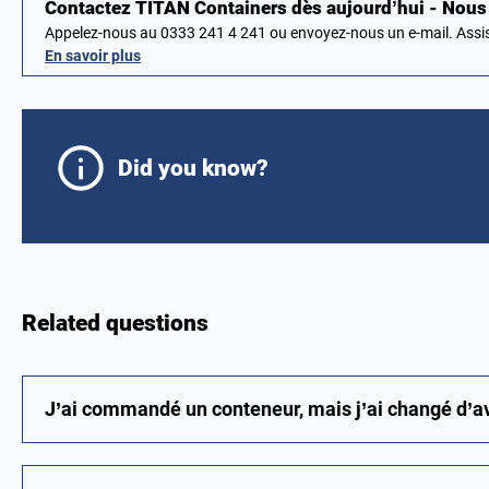
Contactez TITAN Containers dès aujourd’hui - No
Appelez-nous au 0333 241 4 241 ou envoyez-nous un e-mail. Ass
En savoir plus
Did you know?
Related questions
J’ai commandé un conteneur, mais j’ai changé d’avi