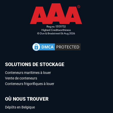
SOLUTIONS DE STOCKAGE
Conteneurs maritimes à louer
Vente de conteneurs
Conteneurs frigorifiques à louer
OÙ NOUS TROUVER
Dépôts en Belgique