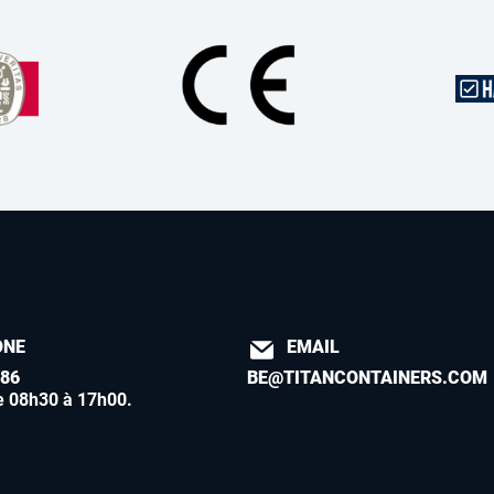
ONE
EMAIL
886
BE@TITANCONTAINERS.COM
e 08h30 à 17h00
.