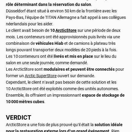
rôle déterminant dans la réservation du salon
.
Düsseldorf étant situé à environ 50 km de la frontière avec les
Pays-Bas, l’équipe de TITAN Allemagne a fait appel à ses collègues
néerlandais pour les aider.
Le client avait besoin de
10
ArcticStore
sur une période de deux
mois. Les conteneurs ont été approvisionnés puis livrés via une
combinaison de
véhicules Hiab
et de camions à plateau très
longs pouvant transporter deux modèles de 20 pieds à la fois.
Les 10 conteneurs ont été
livrés et mis en place
sur le lieu du
salon en une seule journée, comme demandé.
Les ArcticStore sont
modulaires et peuvent être connectés
pour
former un
Arctic SuperStore
ouvert sur demande.
Cependant, le client n’avait pas besoin de cette solution et les
10 ArcticStore ont été exploités comme des unités autonomes.
Ensemble, ils offraient un impressionnant
espace de stockage de
10 000 mètres cubes
.
VERDICT
ArcticStore a une fois de plus prouvé qu’il était la
solution idéale
pour la restauration externe lors d’un grand événement
. Rien