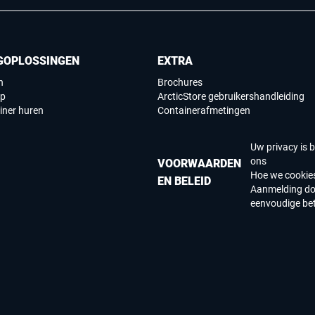
GOPLOSSINGEN
EXTRA
n
Brochures
op
ArcticStore gebruikershandleiding
iner huren
Containerafmetingen
Uw privacy is b
ons
VOORWAARDEN
Hoe we cookie
EN BELEID
Aanmelding dom
eenvoudige bet