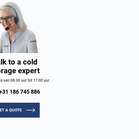
lk to a cold
orage expert
 van 08.30 uur tot 17.00 uur.
+31 186 745 886
ET A QUOTE