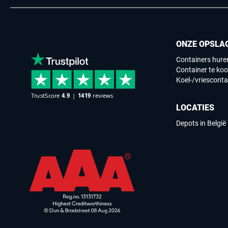
ONZE OPSLA
Containers hure
Container te ko
Koel-/vriesconta
LOCATIES
Depots in België