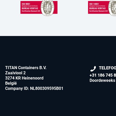
TITAN Containers B.V.
TELEFO
Zaaiviool 2
+31 186 745 
3274 KR Heinenoord
Doordeweeks v
België
Company ID: NL800309595B01