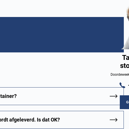
Ta
st
Doordeweeks
tainer?
G
ordt afgeleverd. Is dat OK?