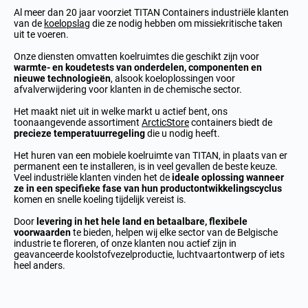
Al meer dan 20 jaar voorziet TITAN Containers industriële klanten
van de
koelopslag
die ze nodig hebben om missiekritische taken
uit te voeren.
Onze diensten omvatten koelruimtes die geschikt zijn voor
warmte- en koudetests van onderdelen, componenten en
nieuwe technologieën
, alsook koeloplossingen voor
afvalverwijdering voor klanten in de chemische sector.
Het maakt niet uit in welke markt u actief bent, ons
toonaangevende assortiment
ArcticStore
containers biedt de
precieze temperatuurregeling
die u nodig heeft.
Het huren van een mobiele koelruimte van TITAN, in plaats van er
permanent een te installeren, is in veel gevallen de beste keuze.
Veel industriële klanten vinden het de
ideale oplossing wanneer
ze in een specifieke fase van hun productontwikkelingscyclus
komen en snelle koeling tijdelijk vereist is.
Door
levering in het hele land
en betaalbare, flexibele
voorwaarden
te bieden, helpen wij elke sector van de Belgische
industrie te floreren, of onze klanten nou actief zijn in
geavanceerde koolstofvezelproductie, luchtvaartontwerp of iets
heel anders.