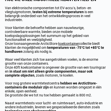
Van elektronische componenten tot EV-accu’s, beton- en
vliegtuigmotoren,
testen bij extreme temperaturen
is een
belangrijk onderdeel van het ontwikkelingsproces in veel
industrieën.
Voor klanten die behoefte hebben aan nauwkeurige,
controleerbare warmte, bieden onze mobiele
koelopslagoplossingen het summum op het gebied van
functionaliteit en veelzijdigheid.
Onze toonaangevende ArcticStore
koelcontainer
collectie biedt
klanten de mogelijkheid om
temperaturen van -75°C tot +85°C te
handhaven
zolang als nodig is.
Waar veel klanten zich toe aangetrokken voelen, is de enorme
grootte van onze containers.
Onze 40ft koelcontainer is ongeveer de grootte van een touringcar
en
in staat om niet alleen grote componenten, maar ook
complete objecten
, zoals motoren, te koelen.
Voor nog grotere warmtetestcentra
hebben we ArcticStore-
containers die modulair zijn
en kunnen worden omgezet in één
enkele, open eenheid.
De grootste die we tot nu toe hebben gemaakt is 800 m2.
Naast warmtetests voor lucht- en ruimtevaart, auto-industrie en
andere industrieën, leveren we gespecialiseerde diensten zoals