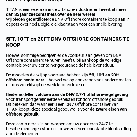
TITAN is een veteraan in de offshore-industrie,
en levert al meer
dan 35 jaar zeecontainers over de hele wereld
.
Wij bieden gecertificeerde DNV Offshore containers te koop aan in
depots
over heel België, die klaarstaan voor een snelle levering.
5FT, 10FT en 20FT DNV OFFSHORE CONTAINERS TE
KOOP
Hoewel sommige bedrijven er de voorkeur aan geven om
DNV
Offshore containers te huren
, heeft u bij aankoop de volledige
controle over uw container gedurende de hele levensduur.
De modellen die wij op voorraad hebben zijn
5ft,
10ft en 20ft
offshore containers
– hoewel
we op aanvraag vaak andere maten
uit ons wereldwijd netwerk kunnen leveren.
Beide modellen
voldoen aan de DNV 2.7-1 offshore-regelgeving
voor transportgerelateerde vereisten rondom offshore gebruik.
Dit betekent dat wanneer u een DNV Offshore container van
TITAN koopt, deze speciaal gebouwd is voor
de zware eisen van
offshore gebruik
.
Deze containers zijn ontworpen om uw goederen 24/7 te
beschermen tegen stormen, ruwe zeeën en constante blootstelling
aan de elementen.