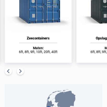
Zeecontainers
Opslag
Maten:
M
6ft, 8ft, 9ft, 10ft, 20ft, 40ft
6ft, 8ft, 9ft