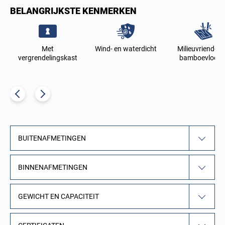
BELANGRIJKSTE KENMERKEN
s
Met
Wind- en waterdicht
Milieuvriendelij
vergrendelingskast
bamboevloere
BUITENAFMETINGEN
BINNENAFMETINGEN
GEWICHT EN CAPACITEIT