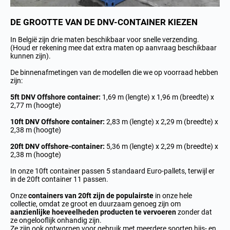
DE GROOTTE VAN DE DNV-CONTAINER KIEZEN
In België zijn drie maten beschikbaar voor snelle verzending.
(Houd er rekening mee dat extra maten
op aanvraag beschikbaar
kunnen zijn
).
De binnenafmetingen van de modellen die we op voorraad hebben
zijn:
5ft DNV Offshore container:
1,69 m (lengte) x 1,96 m (breedte) x
2,77 m (hoogte)
10ft DNV Offshore container:
2,83 m (lengte) x 2,29 m (breedte) x
2,38 m (hoogte)
20ft DNV offshore-container:
5,36 m (lengte) x 2,29 m (breedte) x
2,38 m (hoogte)
In onze 10ft container passen 5 standaard Euro-pallets, terwijl er
in de 20ft container 11 passen.
Onze
containers van 20ft zijn de populairste
in onze hele
collectie, omdat ze groot en duurzaam genoeg zijn om
aanzienlijke hoeveelheden producten te vervoeren
zonder dat
ze ongelooflijk onhandig zijn.
Ze zijn ook ontworpen voor gebruik met meerdere soorten hijs- en