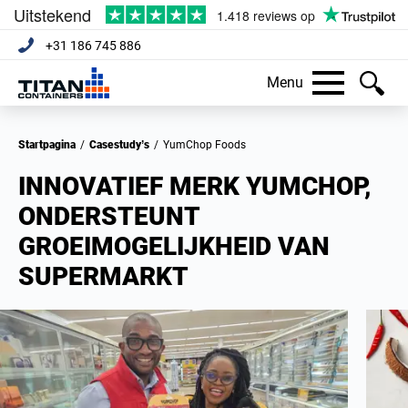
+31 186 745 886
Menu
Startpagina
/
Casestudy’s
/
YumChop Foods
INNOVATIEF MERK YUMCHOP,
ONDERSTEUNT
GROEIMOGELIJKHEID VAN
SUPERMARKT