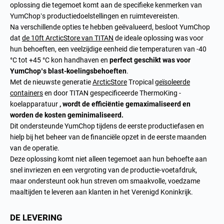
oplossing die tegemoet komt aan de specifieke kenmerken van
YumChop’s productiedoelstellingen en ruimtevereisten.
Na verschillende opties te hebben geëvalueerd, besloot YumChop
dat
de 10ft ArcticStore van TITAN
de ideale oplossing was voor
hun behoeften, een veelzijdige eenheid die temperaturen van -40
°C tot +45 °C kon handhaven en
perfect geschikt was voor
YumChop’s blast-koelingsbehoeften
.
Met de nieuwste generatie
ArcticStore
Tropical
geïsoleerde
containers
en door TITAN gespecificeerde ThermoKing -
koelapparatuur
, wordt de efficiëntie gemaximaliseerd en
worden de kosten geminimaliseerd.
Dit ondersteunde YumChop tijdens de eerste productiefasen en
hielp bij het beheer van de financiële opzet in de eerste maanden
van de operatie.
Deze oplossing komt niet alleen tegemoet aan hun behoefte aan
snel invriezen en een vergroting van de productie-voetafdruk,
maar ondersteunt ook hun streven om smaakvolle, voedzame
maaltijden te leveren aan klanten in het Verenigd Koninkrijk.
DE LEVERING