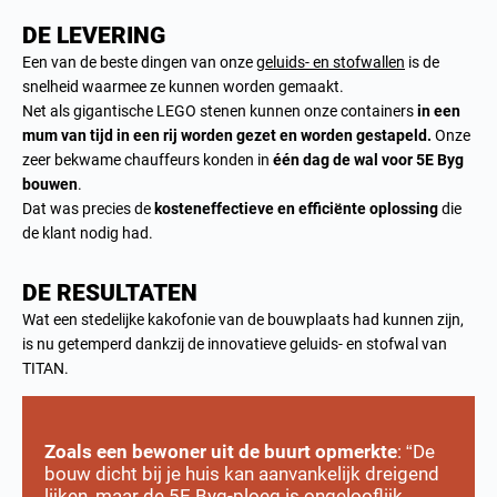
DE LEVERING
Een van de beste dingen van onze
geluids- en stofwallen
is de
snelheid waarmee ze kunnen worden gemaakt.
Net als gigantische LEGO stenen kunnen onze containers
in een
mum van tijd in een rij worden gezet en worden gestapeld.
Onze
zeer bekwame chauffeurs konden in
één dag de wal voor 5E Byg
bouwen
.
Dat was precies de
kosteneffectieve en efficiënte oplossing
die
de klant nodig had.
DE RESULTATEN
Wat een stedelijke kakofonie van de bouwplaats had kunnen zijn,
is nu getemperd dankzij de innovatieve geluids- en stofwal van
TITAN.
Zoals een bewoner uit de buurt opmerkte
: “De
bouw dicht bij je huis kan aanvankelijk dreigend
lijken, maar de 5E Byg-ploeg is ongelooflijk