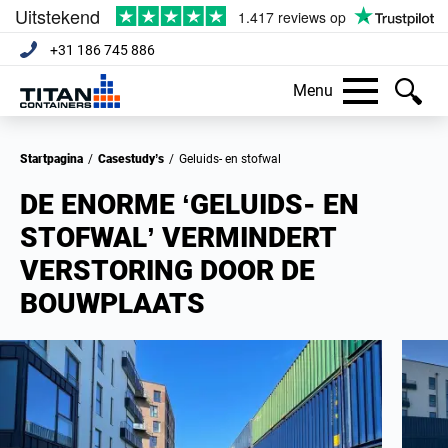
+31 186 745 886
Menu
Startpagina
/
Casestudy’s
/
Geluids- en stofwal
DE ENORME ‘GELUIDS- EN
STOFWAL’ VERMINDERT
VERSTORING DOOR DE
BOUWPLAATS