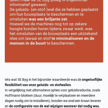
informatief geweest.
De geluids- (en stof-)wal die ze hebben geplaatst
om hun bouwplaats te beschermen en te
omsluiten
was een briljante zet
.
Hoewel we de machines nog tot op zekere
hoogte konden horen tijdens zwaar werk, was
het omsluiten van de bouwplaats een uitstekend
idee om lawaai en stof
te minimaliseren en de
mensen in de buurt
te beschermen.
Iets wat 5E Byg in het bijzonder waardeerde was de
ongelooflijke
flexibiliteit van onze geluids- en stofwallen
.
In vergelijking met alternatieve opties voor geluidsreductie, zoals
Hoffmann-blokken (duur, moeilijk te verplaatsen en meerdere
dagen nodig om te installeren), konden we snel een kraan leveren
en
de configuratie van de wal wijzigen wanneer dat nodig was.