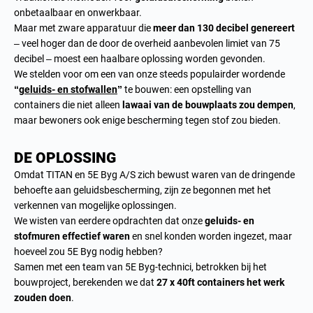
onbetaalbaar en onwerkbaar.
Maar met zware apparatuur die
meer dan 130 decibel genereert
– veel hoger dan de door de overheid aanbevolen limiet van 75
decibel – moest een haalbare oplossing worden gevonden.
We stelden voor om een van onze steeds populairder wordende
“
geluids- en stofwallen
”
te bouwen: een opstelling van
containers die niet alleen
lawaai van de bouwplaats zou dempen
,
maar bewoners ook enige bescherming tegen stof zou bieden.
DE OPLOSSING
Omdat TITAN en 5E Byg A/S zich bewust waren van de dringende
behoefte aan geluidsbescherming, zijn ze begonnen met het
verkennen van mogelijke oplossingen.
We wisten van eerdere opdrachten dat onze
geluids- en
stofmuren effectief waren
en snel konden worden ingezet, maar
hoeveel zou 5E Byg nodig hebben?
Samen met een team van 5E Byg-technici, betrokken bij het
bouwproject, berekenden we dat
27 x 40ft containers het werk
zouden doen
.