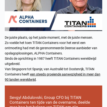
De juiste plaats, op het juiste moment, met de juiste mensen.
Zo voelde het toen TITAN Containers voor het eerst een
ontmoeting had met de gerenommeerde Deense aanbieder van
opslagoplossingen, ALPHA Containers.
Sinds de oprichting in 1987 heeft TITAN Containers wereldwijd
uitgebreid.
Van Singapore tot Spanje, van Australië tot Oostenrijk, TITAN
Containers heeft
een steeds groeiende aanwezigheid in meer dan
90 landen wereldwijd
.
Sevgyl Abdulovski
, Group CFO bij TITAN
Containers ten tijde van de overname, deelde
mee hoe het belang van TITAN om zijn