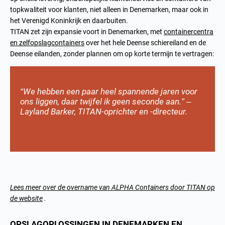
topkwaliteit voor klanten, niet alleen in Denemarken, maar ook in
het Verenigd Koninkrijk en daarbuiten.
TITAN zet zijn expansie voort in Denemarken, met
containercentra
en zelfopslagcontainers
over het hele Deense schiereiland en de
Deense eilanden, zonder plannen om op korte termijn te vertragen:
“We hebben een paar heel spannende jaren voor
ons liggen, daar twijfel ik geen seconde aan.” –
Layland Barker, TITAN-oprichter en -directeur.
Lees meer over de overname van ALPHA Containers door TITAN op
de website
.
OPSLAGOPLOSSINGEN IN DENEMARKEN EN