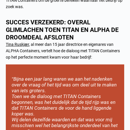
TITAN Containers om de groei te bereiken waarnaar het bedrijf op
zoek was.
SUCCES VERZEKERD: OVERAL
GLIMLACHEN TOEN TITAN EN ALPHA DE
DROOMDEAL AFSLOTEN
Tina Ruskjær
, al meer dan 15 jaar directrice en eigenares van
ALPHA Containers, vertelt hoe de dialoog met TITAN Containers
op het perfecte moment kwam voor haar bedrijf:
“Bijna een jaar lang waren we aan het nadenken
over de vraag of het tijd was om deel uit te maken
van iets groters.
Toen we de dialoog met TITAN Containers
begonnen, was het duidelijk dat de tijd rijp was en
dat TITAN Containers de voor de hand liggende
koper was.
Wij delen dezelfde waarden en dat was voor mij
misschien wel het belangrijkste onderdeel van het