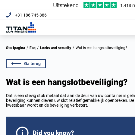
+31 186 745 886
Startpagina
/
Faq
/
Locks and security
/
Wat is een hangslotbeveiliging?
Ga terug
Wat is een hangslotbeveiliging?
Dat is een stevig stuk metaal dat aan de deur van uw container is gel
beveiliging kunnen dieven uw slot relatief gemakkelijk openbreken. De
kwetsbaar wordt en de beveiliging verbetert.
Did you know?