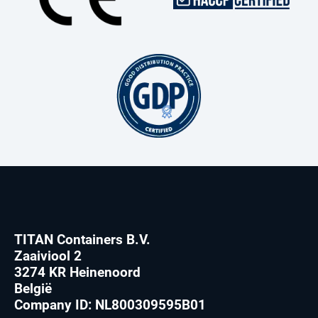
TITAN Containers B.V.
Zaaiviool 2
3274 KR Heinenoord
België
Company ID: NL800309595B01