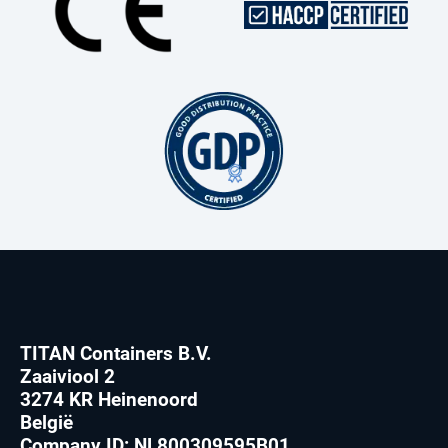
TITAN Containers B.V.
Zaaiviool 2
3274 KR Heinenoord
België
Company ID: NL800309595B01