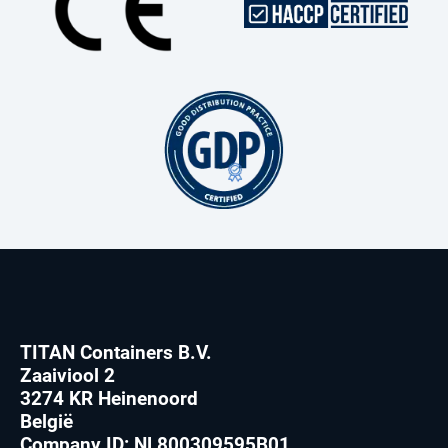
TITAN Containers B.V.
Zaaiviool 2
3274 KR Heinenoord
België
Company ID: NL800309595B01